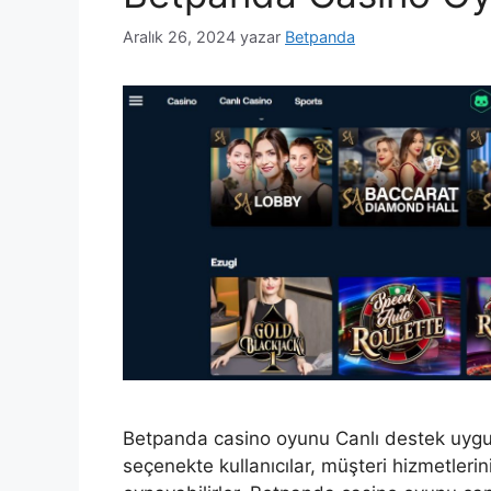
Aralık 26, 2024
yazar
Betpanda
Betpanda casino oyunu Canlı destek uygula
seçenekte kullanıcılar, müşteri hizmetler