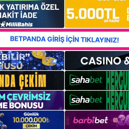
BETPANDA GİRİŞ İÇİN TIKLAYINIZ!