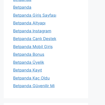
Betpanda
Betpanda Giriş Sayfası
Betpanda Altyapı
Betpanda Instagram
Betpanda Canlı Destek
Betpanda Mobil Giriş
Betpanda Bonus
Betpanda Üyelik
Betpanda Kayıt
Betpanda Kaç Oldu
Betpanda Güvenilir Mi