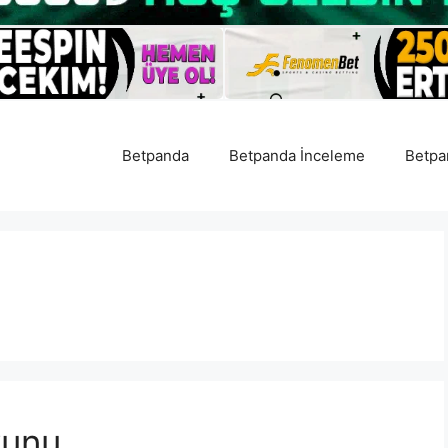
Betpanda
Betpanda İnceleme
Betpa
yunu