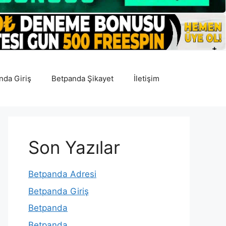
nda Giriş
Betpanda Şikayet
İletişim
Son Yazılar
Betpanda Adresi
Betpanda Giriş
Betpanda
Betpanda