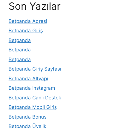
Son Yazılar
Betpanda Adresi
Betpanda Giriş
Betpanda
Betpanda
Betpanda
Betpanda Giriş Sayfası
Betpanda Altyapı
Betpanda Instagram
Betpanda Canlı Destek
Betpanda Mobil Giriş
Betpanda Bonus
Betpanda Üyelik