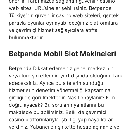
önerilir. Tarafımızca sağlanan güvenilir casino
web sitesi URL’sine erişebilirsiniz. Betpanda
Türkiye’nin güvenilir casino web siteleri, gerçek
parayla oyunlar oynayabileceğiniz platformlara
ve çevrimiçi hizmet sağlayıcılara atıfta
bulunmaktadır.
Betpanda Mobil Slot Makineleri
Betpanda Dikkat ederseniz genel merkezinin
veya tüm şirketlerinin yurt dışında olduğunu fark
edeceksiniz. Ayrıca bu sitelerin sunduğu
hizmetlerin denetim yönetmeliği kapsamına
girdiği de görülmektedir. Nasıl onaylanır? Kim
doğrulayacak? Bu soruların yanıtlarını bu
makalede bulabilirsiniz. Belki de çevrimiçi
casino platformlarıyla işbirliği yapmaya karar
verdiniz. Yabancı bir şirkette hesap açmanız ve