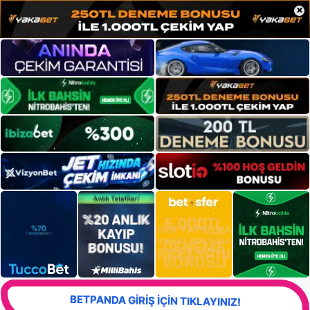
×
BETPANDA GİRİŞ İÇİN TIKLAYINIZ!