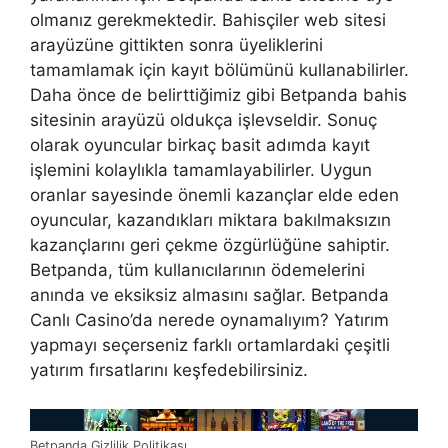
olmanız gerekmektedir. Bahisçiler web sitesi
arayüzüne gittikten sonra üyeliklerini
tamamlamak için kayıt bölümünü kullanabilirler.
Daha önce de belirttiğimiz gibi Betpanda bahis
sitesinin arayüzü oldukça işlevseldir. Sonuç
olarak oyuncular birkaç basit adımda kayıt
işlemini kolaylıkla tamamlayabilirler. Uygun
oranlar sayesinde önemli kazançlar elde eden
oyuncular, kazandıkları miktara bakılmaksızın
kazançlarını geri çekme özgürlüğüne sahiptir.
Betpanda, tüm kullanıcılarının ödemelerini
anında ve eksiksiz almasını sağlar. Betpanda
Canlı Casino’da nerede oynamalıyım? Yatırım
yapmayı seçerseniz farklı ortamlardaki çeşitli
yatırım fırsatlarını keşfedebilirsiniz.
Betpanda Gizlilik Politikası