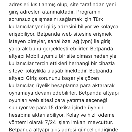
adresleri kısıtlanmış olup, site tarafından yeni
giriş adresleri atanmaktadır. Programın
sorunsuz çalışmasını sağlamak için Türk
kullanıcılar yeni giriş adresini biliyor ve kolayca
erişebiliyor. Betpanda web sitesine erişmek
isteyen bireyler, sanal özel ağ (vpn) ile giriş
yaparak bunu gerçekleştirebilirler. Betpanda
altyapı Mobil uyumlu bir site olması nedeniyle
kullanıcılar tercih ettikleri herhangi bir cihazla
siteye kolaylıkla ulaşabilmektedir. Betpanda
altyapı Giriş sorununu başarıyla çözen
kullanıcılar, üyelik hesaplarına para aktararak
oynamaya devam edebilirler. Betpanda altyapı
oyunları web sitesi para yatırma seçeneği
sunuyor ve para 15 dakika içinde üyenin
hesabına aktarılabiliyor. Kolay ve hızlı ödeme
yöntemi olarak 7/24 işlem imkanı mevcuttur.
Betpanda altyapı giriş adresi güncellendiğinde