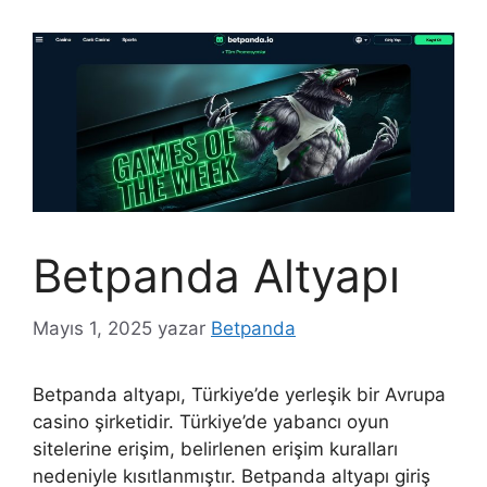
Betpanda Altyapı
Mayıs 1, 2025
yazar
Betpanda
Betpanda altyapı, Türkiye’de yerleşik bir Avrupa
casino şirketidir. Türkiye’de yabancı oyun
sitelerine erişim, belirlenen erişim kuralları
nedeniyle kısıtlanmıştır. Betpanda altyapı giriş