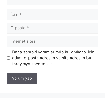
İsim
E-
posta
İnternet
sitesi
Daha sonraki yorumlarımda kullanılması için
adım, e-posta adresim ve site adresim bu
tarayıcıya kaydedilsin.