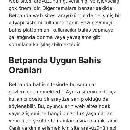
web sitesi arayüzünün güvenilirliği ve işlevselliği
çok önemlidir. Diğer temalara benzer şekilde
Betpanda web sitesi arayüzünde de gelişmiş bir
altyapı sistemi kullanmaktadır. Bazı çevrimiçi
bahis platformları, kullanıcılar bahis yapmaya
çalıştığında donma veya yavaşlama gibi
sorunlarla karşılaşabilmektedir.
Betpanda Uygun Bahis
Oranları
Betpanda bahis sitesinde bu sorunlar
gözlemlenememektedir. Ayrıca sitenin oldukça
kullanıcı dostu bir arayüze sahip olduğu da
söylenebilir. Bu, oyuncuların web sitesindeki
sayısız işlemi herhangi bir zorluk yaşamadan
verimli bir şekilde tamamlamasına olanak tanır.
Canlı yardıma erişmek için site arayüzünün sol