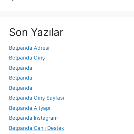
Son Yazılar
Betpanda Adresi
Betpanda Giriş
Betpanda
Betpanda
Betpanda
Betpanda Giriş Sayfası
Betpanda Altyapı
Betpanda Instagram
Betpanda Canlı Destek