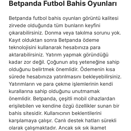
Betpanda Futbol Bahis Oyunları
Betpanda futbol bahis oyunları görüntü kalitesi
zirvede olduğunda tüm bunların keyfini
çıkarabilirsiniz. Donma veya takılma sorunu yok.
Kayıt olduktan sonra Betpanda ödeme
teknolojisini kullanarak hesabınıza para
aktarabilirsiniz. Yatırım yapmak göründüğü
kadar zor değil. Çoğunun atış yeteneğine sahip
olduğunu belirtmek önemlidir. Ödemenin kısa
sürede hesabınıza yatırılmasını bekleyebilirsiniz.
Yatırımların ve para çekme işlemlerinin kendi
kurallarına sahip olduğunu unutmamak
önemlidir. Betpanda, çeşitli mobil cihazlardan
erişilebilen ve kendine özgü özellikler sunan bir
bahis sitesidir. Kullanıcının beklentilerini
karşılamaya çalışır. Canlı destek hatları sürekli
olarak çalışmaktadır. Ancak sık sık ikamet