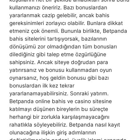
kullanmanızı öneririz. Bazı bonuslardan
yararlanmak cazip gelebilir, ancak bahis
gereksinimleri zorlayıcı olabilir. Bunlara dikkat
etmeniz çok önemli. Bununla birlikte, Betpanda
bahis sitelerini tartışıyorsak, bazılarının
dönüşümü zor olmadığından tüm bonusları
dilediğiniz gibi talep etme özgürlüğüne
sahipsiniz. Ancak siteye doğrudan para
yatırırsanız ve bonusu kullanmadan oyun
oynarsanız, hoş geldin bonusu gibi bazı
bonuslardan ilk kez tekrar
yararlanamayabilirsiniz. Sonraki yatırım.
Betpanda online bahis ve casino sitesine
katılmayı düşünen bireylerin bu süreçte
herhangi bir zorlukla karşılaşmayacağını
rahatlıkla söyleyebiliriz. Betpanda nasıl kayıt
olunacağına ilişkin giriş adımlarının