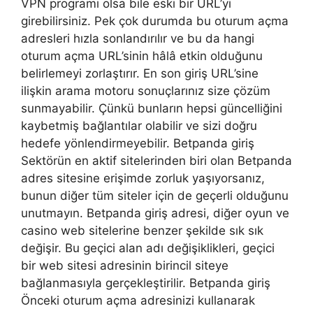
VPN programı olsa bile eski bir URL’yi
girebilirsiniz. Pek çok durumda bu oturum açma
adresleri hızla sonlandırılır ve bu da hangi
oturum açma URL’sinin hâlâ etkin olduğunu
belirlemeyi zorlaştırır. En son giriş URL’sine
ilişkin arama motoru sonuçlarınız size çözüm
sunmayabilir. Çünkü bunların hepsi güncelliğini
kaybetmiş bağlantılar olabilir ve sizi doğru
hedefe yönlendirmeyebilir. Betpanda giriş
Sektörün en aktif sitelerinden biri olan Betpanda
adres sitesine erişimde zorluk yaşıyorsanız,
bunun diğer tüm siteler için de geçerli olduğunu
unutmayın. Betpanda giriş adresi, diğer oyun ve
casino web sitelerine benzer şekilde sık sık
değişir. Bu geçici alan adı değişiklikleri, geçici
bir web sitesi adresinin birincil siteye
bağlanmasıyla gerçekleştirilir. Betpanda giriş
Önceki oturum açma adresinizi kullanarak