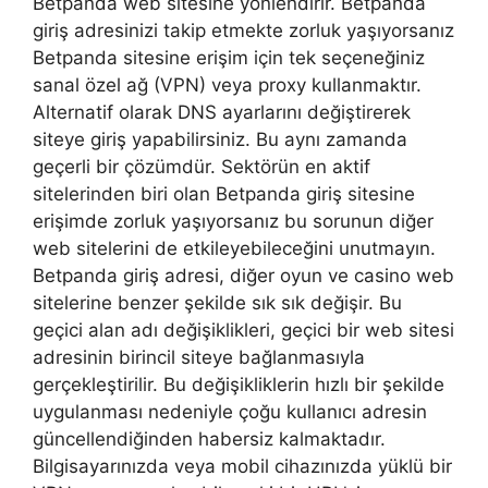
Betpanda web sitesine yönlendirir. Betpanda
giriş adresinizi takip etmekte zorluk yaşıyorsanız
Betpanda sitesine erişim için tek seçeneğiniz
sanal özel ağ (VPN) veya proxy kullanmaktır.
Alternatif olarak DNS ayarlarını değiştirerek
siteye giriş yapabilirsiniz. Bu aynı zamanda
geçerli bir çözümdür. Sektörün en aktif
sitelerinden biri olan Betpanda giriş sitesine
erişimde zorluk yaşıyorsanız bu sorunun diğer
web sitelerini de etkileyebileceğini unutmayın.
Betpanda giriş adresi, diğer oyun ve casino web
sitelerine benzer şekilde sık sık değişir. Bu
geçici alan adı değişiklikleri, geçici bir web sitesi
adresinin birincil siteye bağlanmasıyla
gerçekleştirilir. Bu değişikliklerin hızlı bir şekilde
uygulanması nedeniyle çoğu kullanıcı adresin
güncellendiğinden habersiz kalmaktadır.
Bilgisayarınızda veya mobil cihazınızda yüklü bir