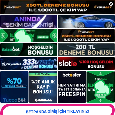
×
BETPANDA GİRİŞ İÇİN TIKLAYINIZ!