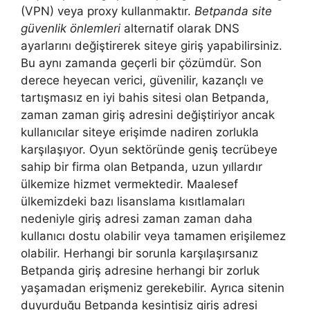
(VPN) veya proxy kullanmaktır.
Betpanda site
güvenlik önlemleri
alternatif olarak DNS
ayarlarını değiştirerek siteye giriş yapabilirsiniz.
Bu aynı zamanda geçerli bir çözümdür. Son
derece heyecan verici, güvenilir, kazançlı ve
tartışmasız en iyi bahis sitesi olan Betpanda,
zaman zaman giriş adresini değiştiriyor ancak
kullanıcılar siteye erişimde nadiren zorlukla
karşılaşıyor. Oyun sektöründe geniş tecrübeye
sahip bir firma olan Betpanda, uzun yıllardır
ülkemize hizmet vermektedir. Maalesef
ülkemizdeki bazı lisanslama kısıtlamaları
nedeniyle giriş adresi zaman zaman daha
kullanıcı dostu olabilir veya tamamen erişilemez
olabilir. Herhangi bir sorunla karşılaşırsanız
Betpanda giriş adresine herhangi bir zorluk
yaşamadan erişmeniz gerekebilir. Ayrıca sitenin
duyurduğu Betpanda kesintisiz giriş adresi