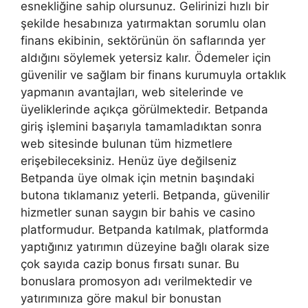
esnekliğine sahip olursunuz. Gelirinizi hızlı bir
şekilde hesabınıza yatırmaktan sorumlu olan
finans ekibinin, sektörünün ön saflarında yer
aldığını söylemek yetersiz kalır. Ödemeler için
güvenilir ve sağlam bir finans kurumuyla ortaklık
yapmanın avantajları, web sitelerinde ve
üyeliklerinde açıkça görülmektedir. Betpanda
giriş işlemini başarıyla tamamladıktan sonra
web sitesinde bulunan tüm hizmetlere
erişebileceksiniz. Henüz üye değilseniz
Betpanda üye olmak için metnin başındaki
butona tıklamanız yeterli. Betpanda, güvenilir
hizmetler sunan saygın bir bahis ve casino
platformudur. Betpanda katılmak, platformda
yaptığınız yatırımın düzeyine bağlı olarak size
çok sayıda cazip bonus fırsatı sunar. Bu
bonuslara promosyon adı verilmektedir ve
yatırımınıza göre makul bir bonustan