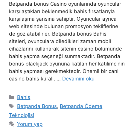
Betpanda bonus Casino oyunlarında oyuncular
karşılaştıkları beklenmedik bahis fırsatlarıyla
karşılaşma şansına sahiptir. Oyuncular ayrıca
web sitesinde bulunan promosyon tekliflerine
de göz atabilirler. Betpanda bonus Bahis
siteleri, oyunculara diledikleri zaman mobil
cihazlarını kullanarak sitenin casino bölümünde
bahis yapma seçeneği sunmaktadır. Betpanda
bonus blackjack oyununa katılan her katılımcının
bahis yapması gerekmektedir. Önemli bir canlı
casino bahis kuralı, …
Devamını oku
Kategoriler
Bahis
Etiketler
Betpanda Bonus
,
Betpanda Ödeme
Teknolojisi
Yorum yap