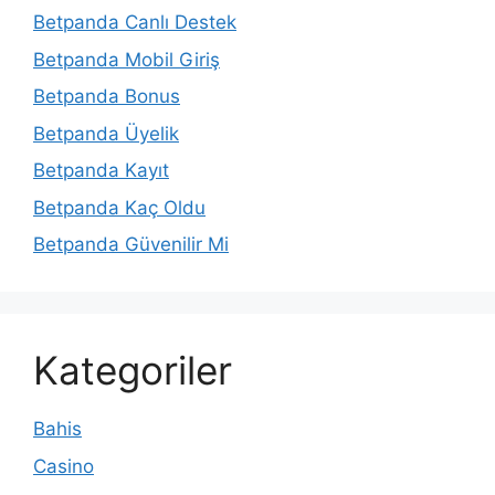
Betpanda Canlı Destek
Betpanda Mobil Giriş
Betpanda Bonus
Betpanda Üyelik
Betpanda Kayıt
Betpanda Kaç Oldu
Betpanda Güvenilir Mi
Kategoriler
Bahis
Casino