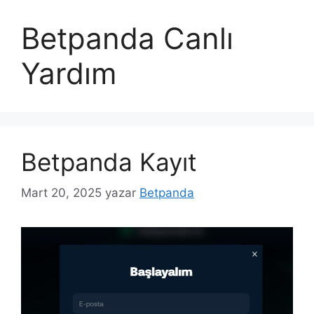
Betpanda Canlı
Yardım
Betpanda Kayıt
Mart 20, 2025
yazar
Betpanda