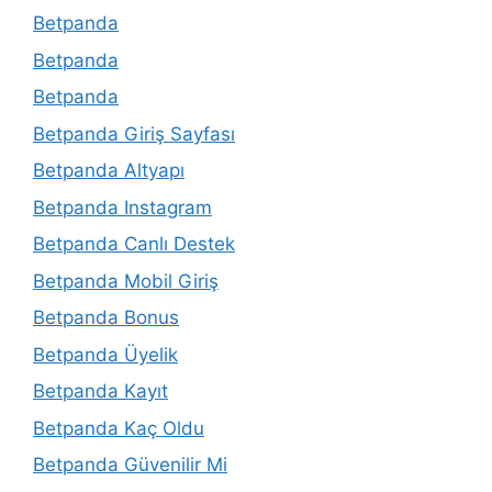
Betpanda
Betpanda
Betpanda
Betpanda Giriş Sayfası
Betpanda Altyapı
Betpanda Instagram
Betpanda Canlı Destek
Betpanda Mobil Giriş
Betpanda Bonus
Betpanda Üyelik
Betpanda Kayıt
Betpanda Kaç Oldu
Betpanda Güvenilir Mi