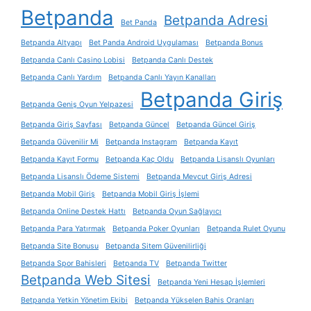
Betpanda
Betpanda Adresi
Bet Panda
Betpanda Altyapı
Bet Panda Android Uygulaması
Betpanda Bonus
Betpanda Canlı Casino Lobisi
Betpanda Canlı Destek
Betpanda Canlı Yardım
Betpanda Canlı Yayın Kanalları
Betpanda Giriş
Betpanda Geniş Oyun Yelpazesi
Betpanda Giriş Sayfası
Betpanda Güncel
Betpanda Güncel Giriş
Betpanda Güvenilir Mi
Betpanda Instagram
Betpanda Kayıt
Betpanda Kayıt Formu
Betpanda Kaç Oldu
Betpanda Lisanslı Oyunları
Betpanda Lisanslı Ödeme Sistemi
Betpanda Mevcut Giriş Adresi
Betpanda Mobil Giriş
Betpanda Mobil Giriş İşlemi
Betpanda Online Destek Hattı
Betpanda Oyun Sağlayıcı
Betpanda Para Yatırmak
Betpanda Poker Oyunları
Betpanda Rulet Oyunu
Betpanda Site Bonusu
Betpanda Sitem Güvenilirliği
Betpanda Spor Bahisleri
Betpanda TV
Betpanda Twitter
Betpanda Web Sitesi
Betpanda Yeni Hesap İşlemleri
Betpanda Yetkin Yönetim Ekibi
Betpanda Yükselen Bahis Oranları