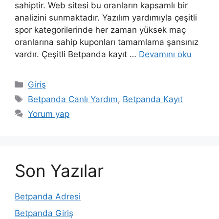
sahiptir. Web sitesi bu oranların kapsamlı bir
analizini sunmaktadır. Yazılım yardımıyla çeşitli
spor kategorilerinde her zaman yüksek maç
oranlarına sahip kuponları tamamlama şansınız
vardır. Çeşitli Betpanda kayıt …
Devamını oku
Kategoriler
Giriş
Etiketler
Betpanda Canlı Yardım
,
Betpanda Kayıt
Yorum yap
Son Yazılar
Betpanda Adresi
Betpanda Giriş