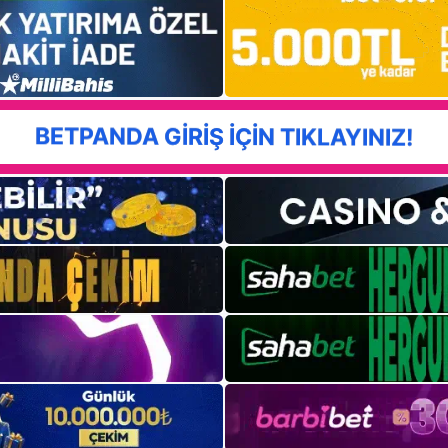
BETPANDA GİRİŞ İÇİN TIKLAYINIZ!