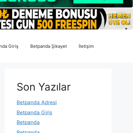
nda Giriş
Betpanda Şikayet
İletişim
Son Yazılar
Betpanda Adresi
Betpanda Giriş
Betpanda
Betpanda