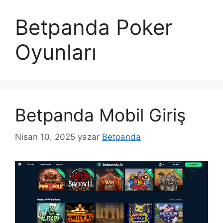
Betpanda Poker
Oyunları
Betpanda Mobil Giriş
Nisan 10, 2025
yazar
Betpanda