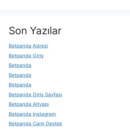
Son Yazılar
Betpanda Adresi
Betpanda Giriş
Betpanda
Betpanda
Betpanda
Betpanda Giriş Sayfası
Betpanda Altyapı
Betpanda Instagram
Betpanda Canlı Destek