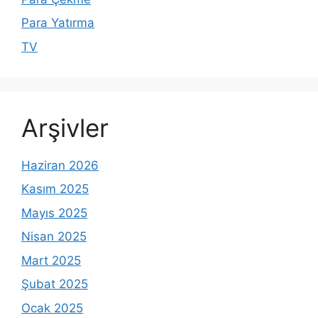
Para Yatırma
TV
Arşivler
Haziran 2026
Kasım 2025
Mayıs 2025
Nisan 2025
Mart 2025
Şubat 2025
Ocak 2025