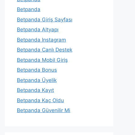
Betpanda
Betpanda Giriş Sayfası
Betpanda Altyapı
Betpanda Instagram
Betpanda Canlı Destek
Betpanda Mobil Giriş
Betpanda Bonus
Betpanda Üyelik
Betpanda Kayıt
Betpanda Kaç Oldu
Betpanda Güvenilir Mi