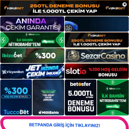
×
BETPANDA GİRİŞ İÇİN TIKLAYINIZ!