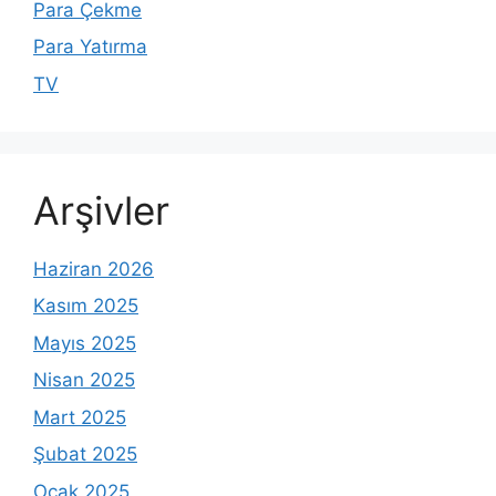
Para Çekme
Para Yatırma
TV
Arşivler
Haziran 2026
Kasım 2025
Mayıs 2025
Nisan 2025
Mart 2025
Şubat 2025
Ocak 2025