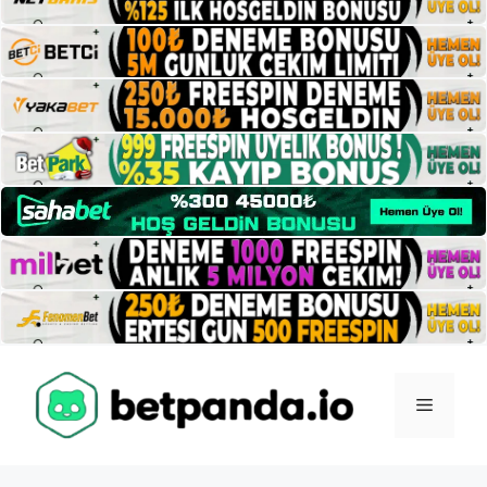
İçeriğe
atla
Menü